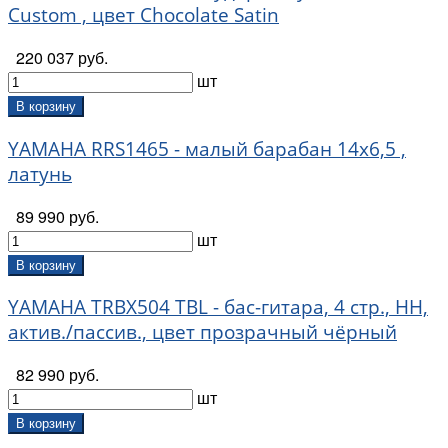
Fidel (
598
)
Custom , цвет Chocolate Satin
Fishman (
83
)
Flamma (
43
)
220 037 руб.
Flanger (
73
)
шт
Flatsons (
26
)
В корзину
Fleet (
555
)
Floyd Rose (
5
)
YAMAHA RRS1465 - малый барабан 14х6,5 ,
Foix (
336
)
латунь
FOM (
28
)
Gardenia (
30
)
89 990 руб.
Gator (
297
)
шт
Geipel (
16
)
В корзину
Gelander (
12
)
YAMAHA TRBX504 TBL - бас-гитара, 4 стр., HH,
GGA (
12
)
Glaesel (
1
)
актив./пассив., цвет прозрачный чёрный
Gliga (
71
)
82 990 руб.
Godin (
150
)
шт
Gotoh (
356
)
Grape (
8
)
В корзину
GraphTech (
262
)