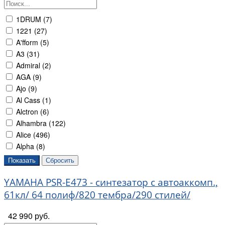
1DRUM (
7
)
1221 (
27
)
A'fform (
5
)
A3 (
31
)
Admiral (
2
)
AGA (
9
)
Ajo (
9
)
Al Cass (
1
)
Alctron (
6
)
Alhambra (
122
)
Alice (
496
)
Alpha (
8
)
Amati (
29
)
AMC (
226
)
YAMAHA PSR-E473 - синтезатор с автоаккомп.,
AMT electronics (
112
)
Angel (
120
)
61кл/ 64 полиф/820 тембра/290 стилей/
Aquarian (
46
)
42 990 руб.
Aquila (
6
)