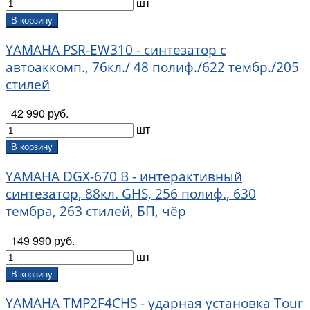
шт
DR (
105
)
В корзину
Dr.Parts (
6
)
Dunlop (
1725
)
YAMAHA PSR-EW310 - синтезатор с
Dzen (
11
)
автоаккомп., 76кл./ 48 полиф./622 тембр./205
Easy Fix (
13
)
стилей
ED Cymbals (
68
)
EHWD (
15
)
42 990 руб.
El's (
16
)
шт
Electro-Harmonix (
11
)
В корзину
Elixir (
170
)
EMG (
3
)
YAMAHA DGX-670 B - интерактивный
Enya (
11
)
синтезатор, 88кл. GHS, 256 полиф., 630
Ernie Ball (
114
)
тембра, 263 стилей, БП, чёр
Evans (
733
)
Everly (
19
)
149 990 руб.
Fante (
15
)
шт
Fat Custom Drums (
17
)
В корзину
Fedosov (
40
)
FedotovReeds (
78
)
YAMAHA TMP2F4CHS - ударная установка Tour