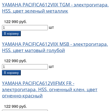
Cookiepad (
17
)
YAMAHA PACIFICA612VIIX TGM - электрогитара,
Cort (
927
)
HSS, цвет зеленый металлик
Cowboy (
3
)
CTS (
12
)
122 990 руб.
D'Addario (
1050
)
шт
D'Addario Woodwinds Rico (
632
)
В корзину
D'Andrea (
405
)
Dadi (
286
)
YAMAHA PACIFICA612VIIX MSB - электрогитара,
Dampit (
3
)
HSS, цвет матовый голубой
ddrum (
44
)
Dean (
126
)
122 990 руб.
Dean Markley (
162
)
шт
DEG (
1
)
В корзину
DenisWick (
8
)
Diago (
6
)
YAMAHA PACIFICA612VIIFMX FR -
DigiTech (
8
)
электрогитара, HSS, огненный клен, цвет
Dixon (
248
)
огненно-красный
DK (
18
)
Doerfler (
31
)
122 990 руб.
Doff (
113
)