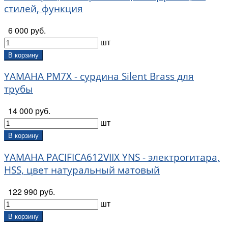
стилей, функция
Boomwhackers (
3
)
Bosphorus (
112
)
6 000 руб.
BOSS (
71
)
шт
BoutiqueTone (
9
)
Bowo (
84
)
В корзину
Buffet Crampon (
9
)
YAMAHA PM7X - сурдина Silent Brass для
Bugera (
4
)
трубы
Bullet (
3
)
Byguitar (
4
)
14 000 руб.
Caravan Music (
9
)
шт
Caraya (
202
)
Cascha (
110
)
В корзину
Casio (
51
)
YAMAHA PACIFICA612VIIX YNS - электрогитара,
Charley Davis (
3
)
HSS, цвет натуральный матовый
Cherub (
33
)
Cleartone (
24
)
122 990 руб.
Clevan (
38
)
шт
Conductor (
45
)
В корзину
Conn-Selmer (
148
)