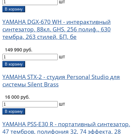
шт
Arborea (
237
)
Art & Lutherie (
35
)
В корзину
ARTBEAT (
7
)
YAMAHA DGX-670 WH - интерактивный
Atelier Goncharov (
12
)
синтезатор, 88кл. GHS, 256 полиф., 630
Augustine (
12
)
Aurora (
28
)
тембра, 263 стилей, БП, бе
Aurus (
38
)
149 990 руб.
Avatar (
14
)
шт
AxeCover (
1
)
Bach (
225
)
В корзину
BAG&music (
54
)
YAMAHA STX-2 - студия Personal Studio для
Bagdasar guitars (
14
)
системы Silent Brass
Bansid (
5
)
Barcelona (
26
)
16 000 руб.
Beaumont (
8
)
шт
Behringer (
95
)
Belcat (
325
)
В корзину
Bo-Pep (
3
)
YAMAHA PSS-E30 R - портативный синтезатор,
Bonade (
7
)
47 тембров, полифония 32, 74 эффекта, 28
Bonmusica (
9
)