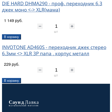
DIE HARD DHMA290 - проф. переходник 6,3
джек моно <-> XLR(мама)
1 149 руб.
шт
В корзину
INVOTONE AD460S - переходник джек стерео
6.3мм <> XLR 3Р папа , корпус металл
229 руб.
шт
В корзину