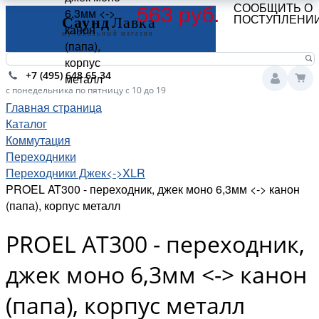
563 руб.
СООБЩИТЬ О
6,3мм <->
ПОСТУПЛЕНИ
канон
(папа),
корпус
+7 (495) 648 65 34
металл
с понедельника по пятницу с 10 до 19
Главная страница
Каталог
Коммутация
Переходники
Переходники Джек<->XLR
PROEL AT300 - переходник, джек моно 6,3мм <-> канон
(папа), корпус металл
PROEL AT300 - переходник,
джек моно 6,3мм <-> канон
(папа), корпус металл