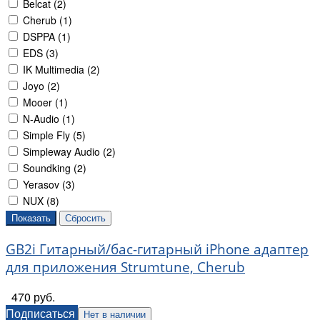
Belcat (
2
)
Cherub (
1
)
DSPPA (
1
)
EDS (
3
)
IK Multimedia (
2
)
Joyo (
2
)
Mooer (
1
)
N-Audio (
1
)
Simple Fly (
5
)
Simpleway Audio (
2
)
Soundking (
2
)
Yerasov (
3
)
NUX (
8
)
GB2i Гитарный/бас-гитарный iPhone адаптер
для приложения Strumtune, Cherub
470 руб.
Подписаться
Нет в наличии