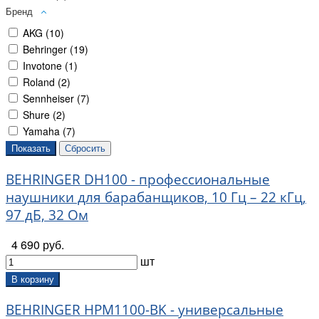
Бренд
AKG (
10
)
Behringer (
19
)
Invotone (
1
)
Roland (
2
)
Sennheiser (
7
)
Shure (
2
)
Yamaha (
7
)
BEHRINGER DH100 - профессиональные
наушники для барабанщиков, 10 Гц – 22 кГц,
97 дБ, 32 Ом
4 690 руб.
шт
В корзину
BEHRINGER HPM1100-BK - универсальные