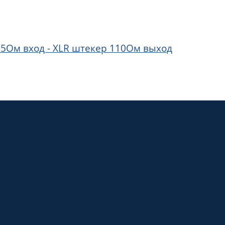
75Ом вход - XLR штекер 110Ом выход