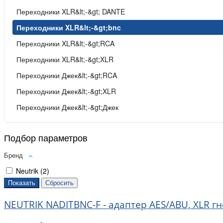
Переходники XLR&lt;-&gt; DANTE
Переходники XLR&lt;-&gt;bnc
Переходники XLR&lt;-&gt;RCA
Переходники XLR&lt;-&gt;XLR
Переходники Джек&lt;-&gt;RCA
Переходники Джек&lt;-&gt;XLR
Переходники Джек&lt;-&gt;Джек
Подбор параметров
Бренд
Neutrik (
2
)
NEUTRIK NADITBNC-F - адаптер AES/ABU, XLR г