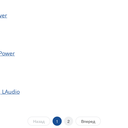
wer
JPower
 LAudio
Назад
1
2
Вперед