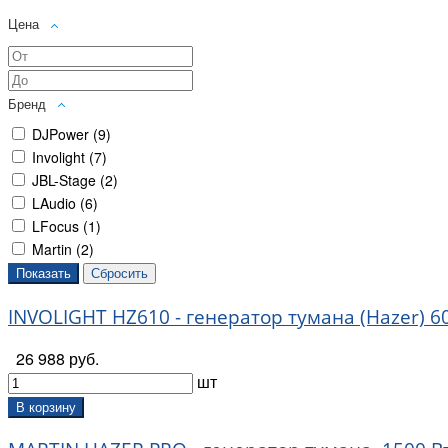
Цена
Бренд
DJPower (
9
)
Involight (
7
)
JBL-Stage (
2
)
LAudio (
6
)
LFocus (
1
)
Martin (
2
)
INVOLIGHT HZ610 - генератор тумана (Hazer) 6
26 988 руб.
шт
В корзину