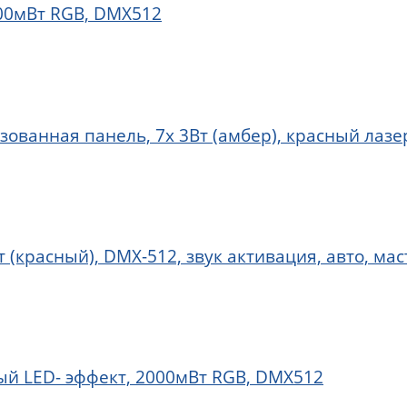
400мВт RGB, DMX512
ованная панель, 7x 3Вт (амбер), красный лазе
 (красный), DMX-512, звук активация, авто, ма
й LED- эффект, 2000мВт RGB, DMX512