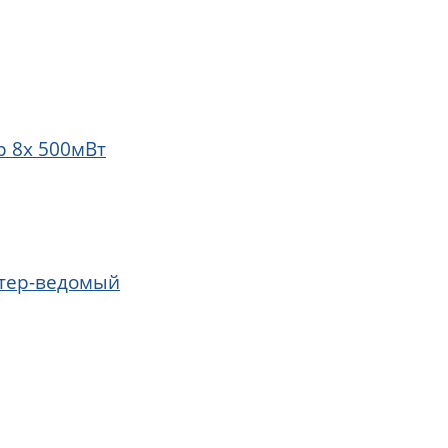
р 8х 500мВт
стер-ведомый