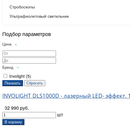
Стробоскопы
Ультрафиолетовый светильник
Подбор параметров
Цена
Бренд
Involight (
5
)
INVOLIGHT DLS1000D - лазерный LED- эффект,
32 990 руб.
шт
В корзину