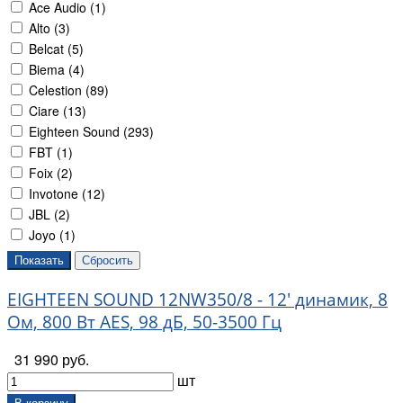
Ace Audio (
1
)
Alto (
3
)
Belcat (
5
)
Biema (
4
)
Celestion (
89
)
Ciare (
13
)
Eighteen Sound (
293
)
FBT (
1
)
Foix (
2
)
Invotone (
12
)
JBL (
2
)
Joyo (
1
)
LAudio (
13
)
Lavoce (
128
)
EIGHTEEN SOUND 12NW350/8 - 12' динамик, 8
Leem (
14
)
Lutner (
14
)
Ом, 800 Вт AES, 98 дБ, 50-3500 Гц
N-Audio (
9
)
31 990 руб.
Soundking (
35
)
шт
Soundsation (
6
)
Yamaha (
1
)