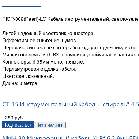
FICP-008(Pearl)-LG Кабель инструментальный, светло-зеле
Литой надежный хвостовик коннектора.
Эффективное снижение шумов.
Передача сигнала без потерь благодаря сердечнику из бе
Мягкая оболочка из ПВХ, прочная и устойчивая к растяже
Коннекторы: 6,35мм моно, прямые.
Перламутровая отделка кабеля.
Цвет: светло-зеленый.
Длина: 3 метра.
CT-15 Инструментальный кабель "спираль" 4.
380 руб.
Подписаться
Нет в наличии
NMH-30 Микрофонный кабель XLRf-6.3 9м LEE