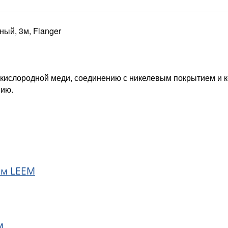
ный, 3м, Flanger
скислородной меди, соединению с никелевым покрытием и к
нию.
5м LEEM
M