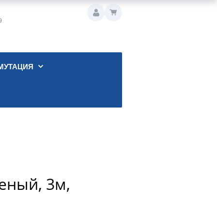
9
МУТАЦИЯ
еный, 3м,