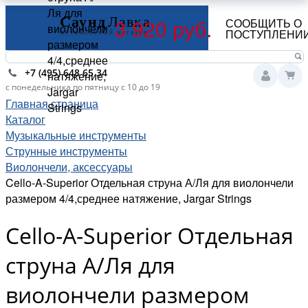
Ля для
3 920 руб.
СООБЩИТЬ О
виолончели
ПОСТУПЛЕНИ
размером
4/4,среднее
+7 (495) 648 65 34
натяжение,
с понедельника по пятницу с 10 до 19
Jargar
Главная страница
Strings
Каталог
Музыкальные инструменты
Струнные инструменты
Виолончели, аксессуары
Cello-A-Superior Отдельная струна А/Ля для виолончели
размером 4/4,среднее натяжение, Jargar Strings
Cello-A-Superior Отдельная
струна А/Ля для
виолончели размером