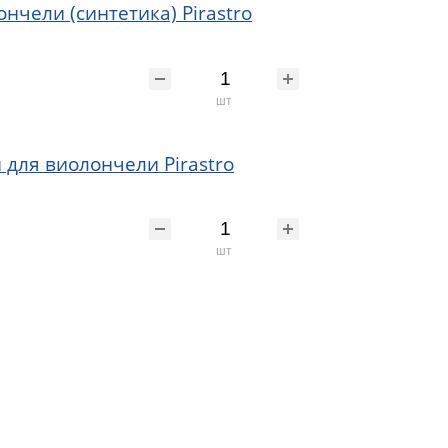
ончели (синтетика) Pirastro
шт
н для виолончели Pirastro
шт