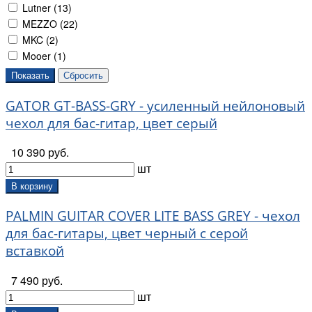
Lutner (
13
)
MEZZO (
22
)
MKC (
2
)
Mooer (
1
)
On-Stage (
2
)
Ortega (
5
)
GATOR GT-BASS-GRY - усиленный нейлоновый
Palmin (
5
)
Prodipe (
1
)
чехол для бас-гитар, цвет серый
Proel (
1
)
10 390 руб.
Мозеръ (
2
)
шт
Ы-Марка (
7
)
В корзину
PALMIN GUITAR COVER LITE BASS GREY - чехол
для бас-гитары, цвет черный с серой
вставкой
7 490 руб.
шт