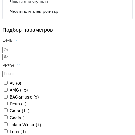
Чехлы для укулеле
Чехлы для электрогитар
Подбор параметров
Цена
Бренд
A3 (
6
)
AMC (
15
)
BAG&music (
5
)
Dean (
1
)
Gator (
11
)
Godin (
1
)
Jakob Winter (
1
)
Luna (
1
)