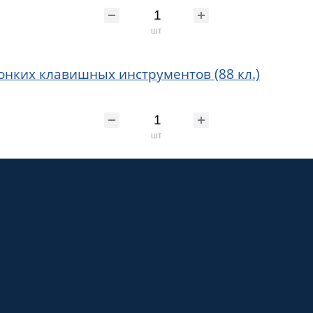
шт
онких клавишных инструментов (88 кл.)
шт