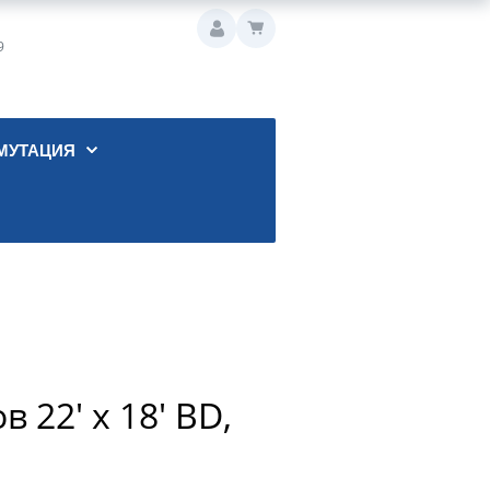
9
МУТАЦИЯ
 22' x 18' BD,