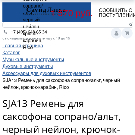
сопрано/
1 570 руб.
СООБЩИТЬ О
альт,
ПОСТУПЛЕНИ
черный
нейлон,
+7 (495) 648 65 34
крючок-
с понедельника по пятницу с 10 до 19
карабин,
Главная страница
Rico
Каталог
Музыкальные инструменты
Духовые инструменты
Аксессуары для духовых инструментов
SJA13 Ремень для саксофона сопрано/альт, черный
нейлон, крючок-карабин, Rico
SJA13 Ремень для
саксофона сопрано/альт,
черный нейлон, крючок-