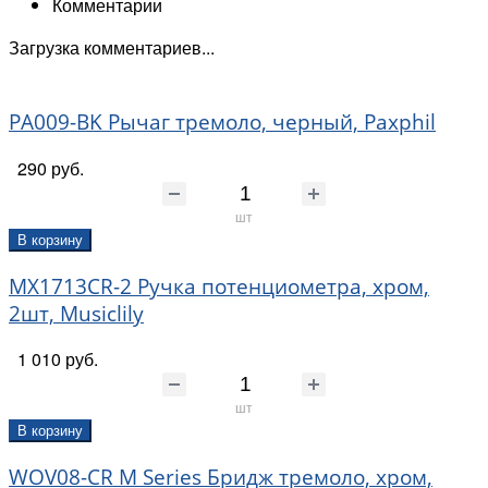
Комментарии
Загрузка комментариев...
PA009-BK Рычаг тремоло, черный, Paxphil
290 руб.
шт
В корзину
MX1713CR-2 Ручка потенциометра, хром,
2шт, Musiclily
1 010 руб.
шт
В корзину
WOV08-CR M Series Бридж тремоло, хром,