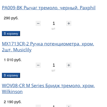
PA009-BK Рычаг тремоло, черный, Paxphil
290 руб.
шт
В корзину
MX1713CR-2 Ручка потенциометра, хром,
2шт, Musiclily
1 010 руб.
шт
В корзину
WOV08-CR M Series Бридж тремоло, хром,
Wilkinson
2 190 руб.