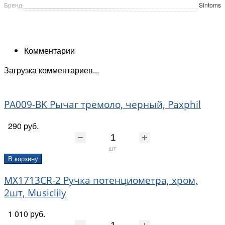
Бренд
Sintoms
Комментарии
Загрузка комментариев...
PA009-BK Рычаг тремоло, черный, Paxphil
290 руб.
шт
В корзину
MX1713CR-2 Ручка потенциометра, хром,
2шт, Musiclily
1 010 руб.