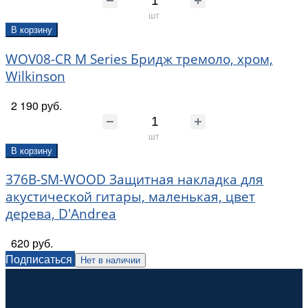
шт
В корзину
WOV08-CR M Series Бридж тремоло, хром,
Wilkinson
2 190 руб.
шт
В корзину
376B-SM-WOOD Защитная накладка для
акустической гитары, маленькая, цвет
дерева, D'Andrea
620 руб.
Подписаться
Нет в наличии