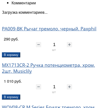
Комментарии
Загрузка комментариев...
PA009-BK Рычаг тремоло, черный, Paxphil
290 руб.
шт
В корзину
MX1713CR-2 Ручка потенциометра, хром,
2шт, Musiclily
1 010 руб.
шт
В корзину
WOV08-CR M Series Бридж тремоло, хром,