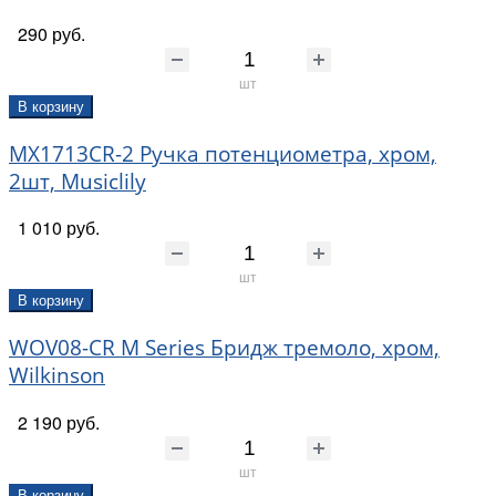
290 руб.
шт
В корзину
MX1713CR-2 Ручка потенциометра, хром,
2шт, Musiclily
1 010 руб.
шт
В корзину
WOV08-CR M Series Бридж тремоло, хром,
Wilkinson
2 190 руб.
шт
В корзину