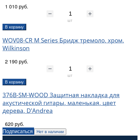
1 010 руб.
шт
В корзину
WOV08-CR M Series Бридж тремоло, хром,
Wilkinson
2 190 руб.
шт
В корзину
376B-SM-WOOD Защитная накладка для
акустической гитары, маленькая, цвет
дерева, D'Andrea
620 руб.
Подписаться
Нет в наличии