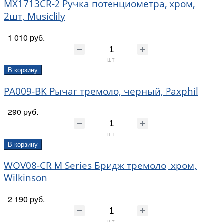
MX1713CR-2 Ручка потенциометра, хром,
2шт, Musiclily
1 010 руб.
шт
В корзину
PA009-BK Рычаг тремоло, черный, Paxphil
290 руб.
шт
В корзину
WOV08-CR M Series Бридж тремоло, хром,
Wilkinson
2 190 руб.
шт