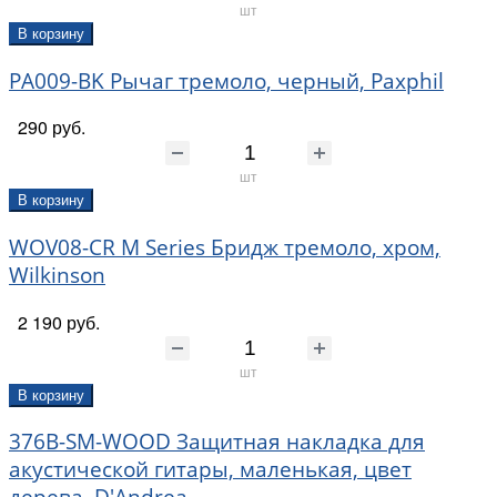
шт
В корзину
PA009-BK Рычаг тремоло, черный, Paxphil
290 руб.
шт
В корзину
WOV08-CR M Series Бридж тремоло, хром,
Wilkinson
2 190 руб.
шт
В корзину
376B-SM-WOOD Защитная накладка для
акустической гитары, маленькая, цвет
дерева, D'Andrea