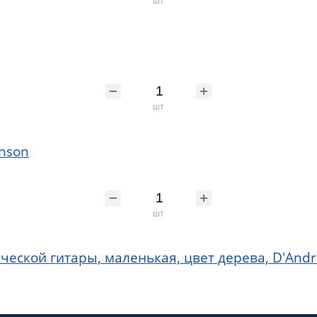
шт
inson
шт
еской гитары, маленькая, цвет дерева, D'And