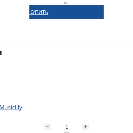
шт
КУПИТЬ
il
usiclily
шт