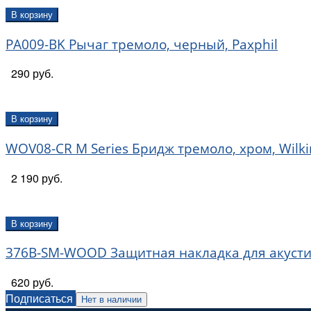
В корзину
PA009-BK Рычаг тремоло, черный, Paxphil
290 руб.
В корзину
WOV08-CR M Series Бридж тремоло, хром, Wilk
2 190 руб.
В корзину
376B-SM-WOOD Защитная накладка для акустич
620 руб.
Подписаться
Нет в наличии