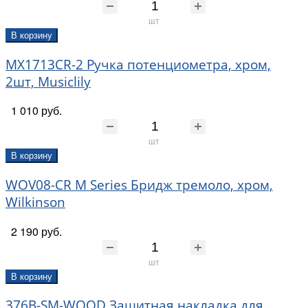
шт
В корзину
MX1713CR-2 Ручка потенциометра, хром,
2шт, Musiclily
1 010 руб.
шт
В корзину
WOV08-CR M Series Бридж тремоло, хром,
Wilkinson
2 190 руб.
шт
В корзину
376B-SM-WOOD Защитная накладка для