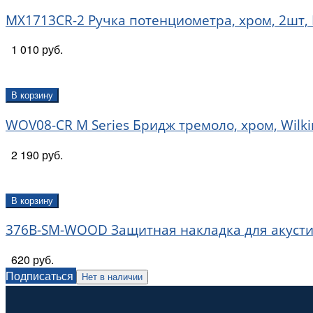
MX1713CR-2 Ручка потенциометра, хром, 2шт, M
1 010 руб.
В корзину
WOV08-CR M Series Бридж тремоло, хром, Wilk
2 190 руб.
В корзину
376B-SM-WOOD Защитная накладка для акустич
620 руб.
Подписаться
Нет в наличии