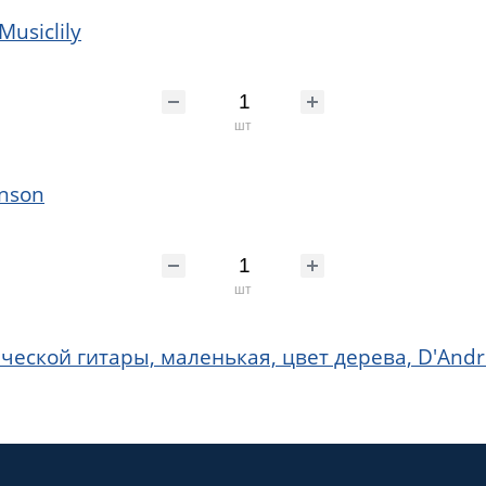
usiclily
шт
inson
шт
еской гитары, маленькая, цвет дерева, D'And