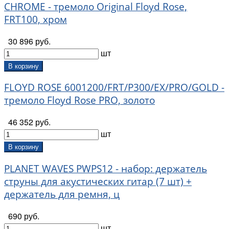
CHROME - тремоло Original Floyd Rose,
FRT100, хром
30 896 руб.
шт
В корзину
FLOYD ROSE 6001200/FRT/P300/EX/PRO/GOLD -
тремоло Floyd Rose PRO, золото
46 352 руб.
шт
В корзину
PLANET WAVES PWPS12 - набор: держатель
струны для акустических гитар (7 шт) +
держатель для ремня, ц
690 руб.
шт