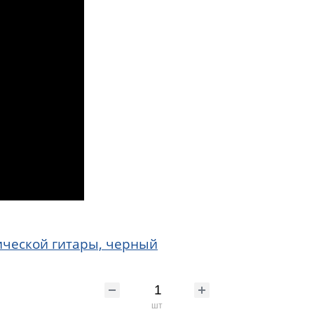
ической гитары, черный
шт