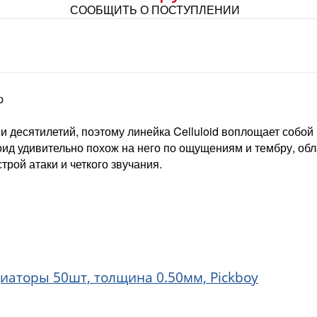
СООБЩИТЬ О ПОСТУПЛЕНИИ
p
 десятилетий, поэтому линейка Celluloid воплощает собой
ид удивительно похож на него по ощущениям и тембру, об
трой атаки и четкого звучания.
едиаторы 50шт, толщина 0.50мм, Pickboy