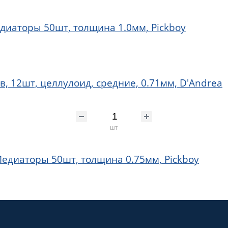
Медиаторы 50шт, толщина 1.0мм, Pickboy
в, 12шт, целлулоид, средние, 0.71мм, D'Andrea
шт
l Медиаторы 50шт, толщина 0.75мм, Pickboy