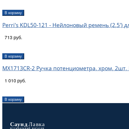
В корзину
Perri's KDL50-121 - Нейлоновый ремень (2,5')
713 руб.
В корзину
MX1713CR-2 Ручка потенциометра, хром, 2шт, M
1 010 руб.
В корзину