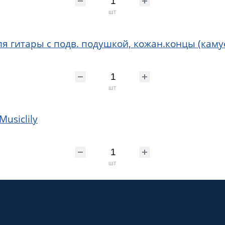
шт
 для гитары с подв. подушкой, кожан.концы (кам
шт
usiclily
шт