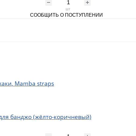
шт
СООБЩИТЬ О ПОСТУПЛЕНИИ
хаки, Mamba straps
) для банджо (жёлто-коричневый)