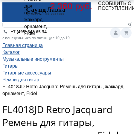
2 360 руб.
СООБЩИТЬ О
для
ПОСТУПЛЕНИ
гитары,
жаккард,
орнамент,
+7 (495) 648 65 34
Fidel
с понедельника по пятницу с 10 до 19
Главная страница
Каталог
Музыкальные инструменты
Гитары
Гитарные аксессуары
Ремни для гитар
FL4018JD Retro Jacquard Ремень для гитары, жаккард,
орнамент, Fidel
FL4018JD Retro Jacquard
Ремень для гитары,