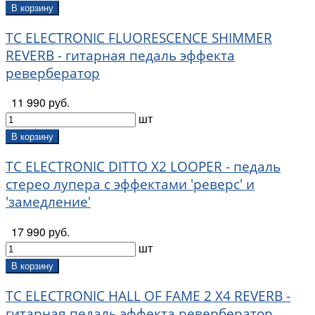
В корзину
TC ELECTRONIC FLUORESCENCE SHIMMER
REVERB - гитарная педаль эффекта
ревербератор
11 990 руб.
шт
В корзину
TC ELECTRONIC DITTO X2 LOOPER - педаль
стерео лупера с эффектами 'реверс' и
'замедление'
17 990 руб.
шт
В корзину
TC ELECTRONIC HALL OF FAME 2 X4 REVERB -
гитарная педаль эффекта ревербератор