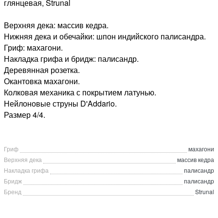
глянцевая, Strunal
Верхняя дека: массив кедра.
Нижняя дека и обечайки: шпон индийского палисандра.
Гриф: махагони.
Накладка грифа и бридж: палисандр.
Деревянная розетка.
Окантовка махагони.
Колковая механика с покрытием латунью.
Нейлоновые струны D'Addario.
Размер 4/4.
Гриф
махагони
Верхняя дека
массив кедра
Накладка грифа
палисандр
Бридж
палисандр
Бренд
Strunal