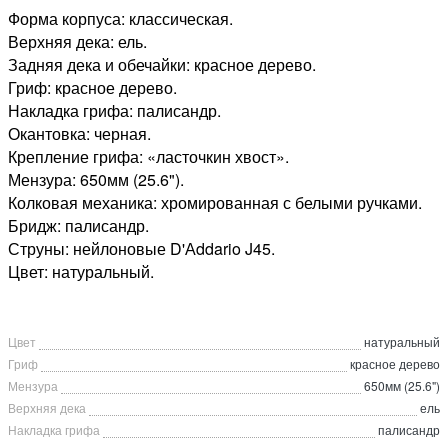
Форма корпуса: классическая.
Верхняя дека: ель.
Задняя дека и обечайки: красное дерево.
Гриф: красное дерево.
Накладка грифа: палисандр.
Окантовка: черная.
Крепление грифа: «ласточкин хвост».
Мензура: 650мм (25.6").
Колковая механика: хромированная с белыми ручками.
Бридж: палисандр.
Струны: нейлоновые D'Аddario J45.
Цвет: натуральный.
Цвет
натуральный
Гриф
красное дерево
Мензура
650мм (25.6")
Верхняя дека
ель
Накладка грифа
палисандр