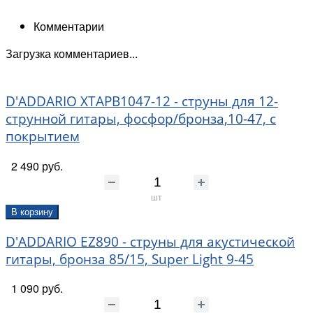
Комментарии
Загрузка комментариев...
D'ADDARIO XTAPB1047-12 - струны для 12-
струнной гитары, фосфор/бронза,10-47, с
покрытием
2 490 руб.
шт
В корзину
D'ADDARIO EZ890 - струны для акустической
гитары, бронза 85/15, Super Light 9-45
1 090 руб.