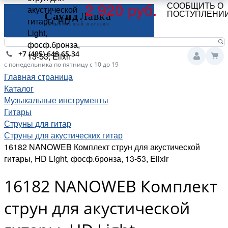
2 920 руб.
СООБЩИТЬ О
акустической
ПОСТУПЛЕНИ
гитары, HD
Light,
фосф.бронза,
+7 (495) 648 65 34
13-53, Elixir
с понедельника по пятницу с 10 до 19
Главная страница
Каталог
Музыкальные инструменты
Гитары
Струны для гитар
Струны для акустических гитар
16182 NANOWEB Комплект струн для акустической
гитары, HD Light, фосф.бронза, 13-53, Elixir
16182 NANOWEB Комплект
струн для акустической