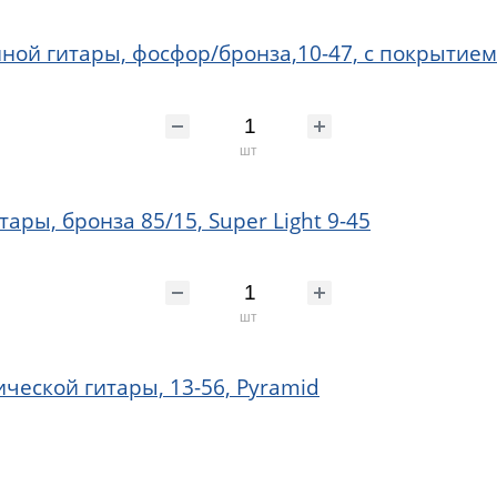
нной гитары, фосфор/бронза,10-47, с покрытием
шт
ары, бронза 85/15, Super Light 9-45
шт
ической гитары, 13-56, Pyramid