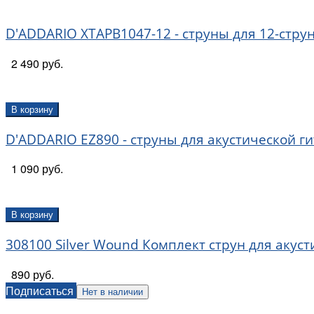
D'ADDARIO XTAPB1047-12 - струны для 12-стру
2 490 руб.
В корзину
D'ADDARIO EZ890 - струны для акустической гит
1 090 руб.
В корзину
308100 Silver Wound Комплект струн для акуст
890 руб.
Подписаться
Нет в наличии