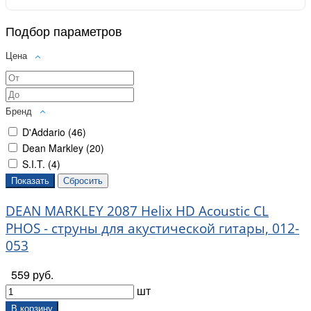
Подбор параметров
Цена
Бренд
D'Addario (
46
)
Dean Markley (
20
)
S.I.T. (
4
)
DEAN MARKLEY 2087 Helix HD Acoustic CL
PHOS - струны для акустической гитары, 012-
053
559 руб.
шт
В корзину