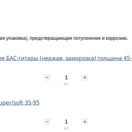
я упаковка), предотвращающие потускнение и коррозию.
 для БАС-гитары (нержав, заморозка) толщина 45
шт
per/soft 35-95
шт