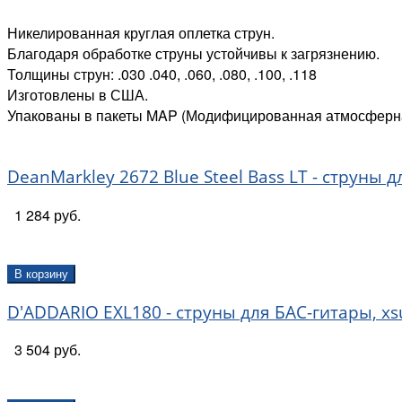
Никелированная круглая оплетка струн.
Благодаря обработке струны устойчивы к загрязнению.
Толщины струн: .030 .040, .060, .080, .100, .118
Изготовлены в США.
Упакованы в пакеты MAP (Модифицированная атмосферна
DeanMarkley 2672 Blue Steel Bass LT - струны
1 284 руб.
В корзину
D'ADDARIO EXL180 - струны для БАС-гитары, xsu
3 504 руб.