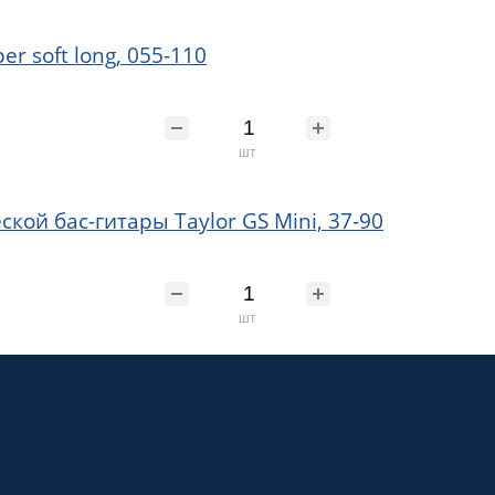
r soft long, 055-110
шт
кой бас-гитары Taylor GS Mini, 37-90
шт