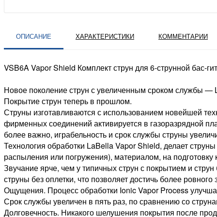
ОПИСАНИЕ
ХАРАКТЕРИСТИКИ
КОММЕНТАРИИ
VSB6A Vapor Shield Комплект струн для 6-струнной бас-гит
Новое поколение струн с увеличенным сроком службы — LaB
Покрытие струн теперь в прошлом.
Струны изготавливаются с использованием новейшей техно
фирменных соединений активируется в газоразрядной плаз
более важно, играбельность и срок службы струны увелич
Технология обработки LaBella Vapor Shield, делает стру
распыления или погружения), материалом, на подготовку 
Звучание ярче, чем у типичных струн с покрытием и струн
струны без оплетки, что позволяет достичь более ровного 
Ощущения. Процесс обработки Ionic Vapor Process улучшае
Срок службы увеличен в пять раз, по сравнению со струна
Долговечность. Никакого шелушения покрытия после прод