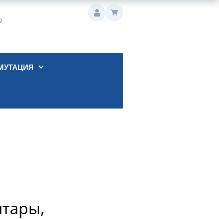
9
МУТАЦИЯ
итары,