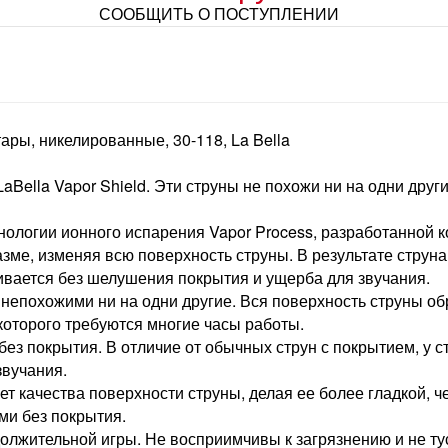
СООБЩИТЬ О ПОСТУПЛЕНИИ
ары, никелированные, 30-118, La Bella
ella Vapor Shield. Эти струны не похожи ни на одни други
логии ионного испарения Vapor Process, разработанной ко
ме, изменяя всю поверхность струны. В результате струна 
ивается без шелушения покрытия и ущерба для звучания.
ны непохожими ни на одни другие. Вся поверхность струны 
которого требуются многие часы работы.
 без покрытия. В отличие от обычных струн с покрытием, у 
звучания.
т качества поверхности струны, делая ее более гладкой, ч
ми без покрытия.
олжительной игры. Не восприимчивы к загрязнению и не ту