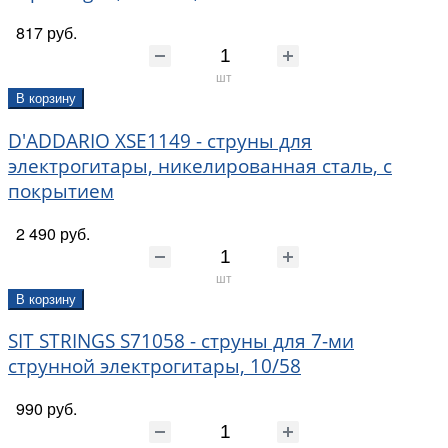
817 руб.
шт
В корзину
D'ADDARIO XSE1149 - струны для
электрогитары, никелированная сталь, с
покрытием
2 490 руб.
шт
В корзину
SIT STRINGS S71058 - струны для 7-ми
струнной электрогитары, 10/58
990 руб.