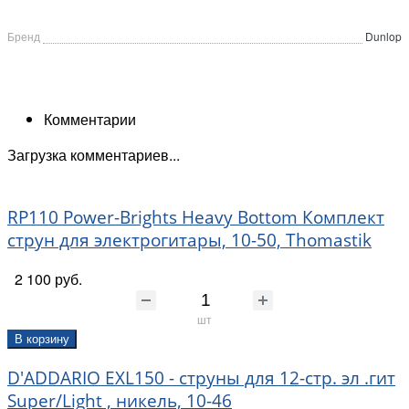
Бренд
Dunlop
Комментарии
Загрузка комментариев...
RP110 Power-Brights Heavy Bottom Комплект
струн для электрогитары, 10-50, Thomastik
2 100 руб.
шт
В корзину
D'ADDARIO EXL150 - струны для 12-стр. эл .гит
Super/Light , никель, 10-46