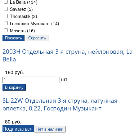
La Bella (
134
)
Savarez (
5
)
Thomastik (
2
)
Господин Музыкант (
14
)
Мозеръ (
16
)
2003H Отдельная 3-я струна, нейлоновая, La
Bella
160 руб.
шт
В корзину
SL-22W Отдельная 3-я струна, латунная
оплетка, 0,22, Господин Музыкант
80 руб.
Подписаться
Нет в наличии