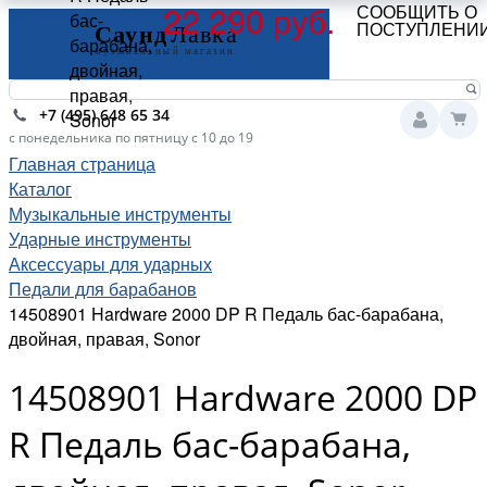
22 290 руб.
СООБЩИТЬ О
бас-
ПОСТУПЛЕНИ
барабана,
двойная,
правая,
+7 (495) 648 65 34
Sonor
с понедельника по пятницу с 10 до 19
Главная страница
Каталог
Музыкальные инструменты
Ударные инструменты
Аксессуары для ударных
Педали для барабанов
14508901 Hardware 2000 DP R Педаль бас-барабана,
двойная, правая, Sonor
14508901 Hardware 2000 DP
R Педаль бас-барабана,