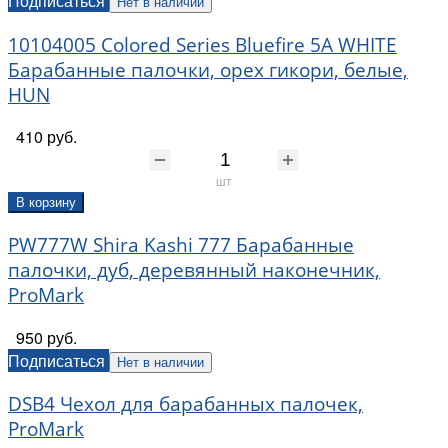
Подписаться
Нет в наличии
10104005 Colored Series Bluefire 5A WHITE
Барабанные палочки, орех гикори, белые,
HUN
410 руб.
шт
В корзину
PW777W Shira Kashi 777 Барабанные
палочки, дуб, деревянный наконечник,
ProMark
950 руб.
Подписаться
Нет в наличии
DSB4 Чехол для барабанных палочек,
ProMark