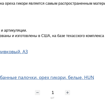
есина ореха гикори является самым распространенным мате
 и артикуляции.
ваны и изготовлены в США, на базе техасского комплекса 
ливковый, А3
рабанные палочки, орех гикори, белые, HUN
шт