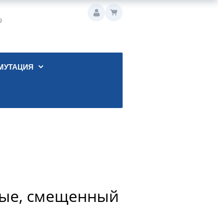
9
МУТАЦИЯ
лые, смещенный