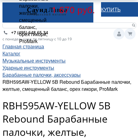
палочки,
1 670 руб.
КУПИТЬ
желтые,
смещенный
баланс,
+7 (495) 648 65 34
орех гикори,
с понедельника по пятницу с 10 до 19
ProMark
Главная страница
Каталог
Музыкальные инструменты
Ударные инструменты
Барабанные палочки, аксессуары
RBH595AW-YELLOW 5B Rebound Барабанные палочки,
желтые, смещенный баланс, орех гикори, ProMark
RBH595AW-YELLOW 5B
Rebound Барабанные
палочки, желтые,