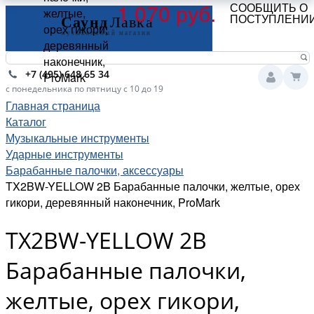
1 070 руб.
СООБЩИТЬ О
желтые,
ПОСТУПЛЕНИ
орех гикори,
деревянный
наконечник,
+7 (495) 648 65 34
ProMark
с понедельника по пятницу с 10 до 19
Главная страница
Каталог
Музыкальные инструменты
Ударные инструменты
Барабанные палочки, аксессуары
TX2BW-YELLOW 2B Барабанные палочки, желтые, орех
гикори, деревянный наконечник, ProMark
TX2BW-YELLOW 2B
Барабанные палочки,
желтые, орех гикори,