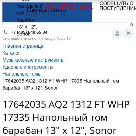
25 810 руб.
СООБЩИТЬ О
Напольный
ПОСТУПЛЕНИ
том
барабан
13" x 12",
+7 (495) 648 65 34
Sonor
с понедельника по пятницу с 10 до 19
Главная страница
Каталог
Музыкальные инструменты
Ударные инструменты
Напольные томы
17642035 AQ2 1312 FT WHP 17335 Напольный том
барабан 13" x 12", Sonor
17642035 AQ2 1312 FT WHP
17335 Напольный том
барабан 13" x 12", Sonor