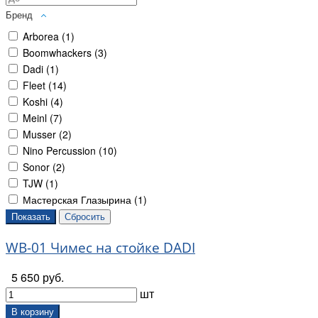
Бренд
Arborea (
1
)
Boomwhackers (
3
)
Dadi (
1
)
Fleet (
14
)
Koshi (
4
)
Meinl (
7
)
Musser (
2
)
Nino Percussion (
10
)
Sonor (
2
)
TJW (
1
)
Мастерская Глазырина (
1
)
WB-01 Чимес на стойке DADI
5 650 руб.
шт
В корзину