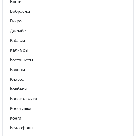
Бонги
Вибраслэп
Гуиро
Джембе
Кабасы
Калимбы
Кастаньеты
Кахоны
Клавес
Ковбелы
Колокольчики
Колотушки
Конги
Ксилофоны