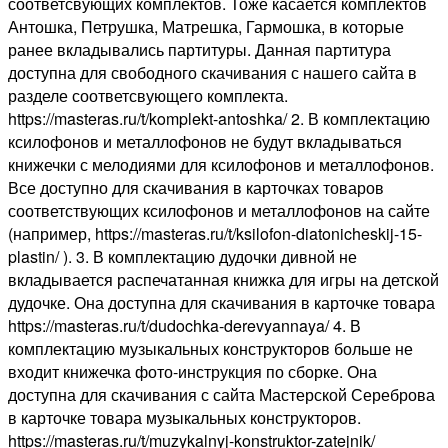
соответсвующих комплектов. Тоже касается комплектов
Антошка, Петрушка, Матрешка, Гармошка, в которые
ранее вкладывались партитуры. Данная партитура
доступна для свободного скачивания с нашего сайта в
разделе соответсвующего комплекта.
https://masteras.ru/t/komplekt-antoshka/ 2. В комплектацию
ксилофонов и металлофонов не будут вкладываться
книжечки с мелодиями для ксилофонов и металлофонов.
Все доступно для скачивания в карточках товаров
соответствующих ксилофонов и металлофонов на сайте
(например, https://masteras.ru/t/ksilofon-diatonicheskij-15-
plastin/ ). 3. В комплектацию дудочки дивной не
вкладывается распечатанная книжка для игры на детской
дудочке. Она доступна для скачивания в карточке товара
https://masteras.ru/t/dudochka-derevyannaya/ 4. В
комплектацию музыкальных конструкторов больше не
входит книжечка фото-инструкция по сборке. Она
доступна для скачивания с сайта Мастерской Сереброва
в карточке товара музыкальных конструкторов.
https://masteras.ru/t/muzykalnyj-konstruktor-zatejnik/