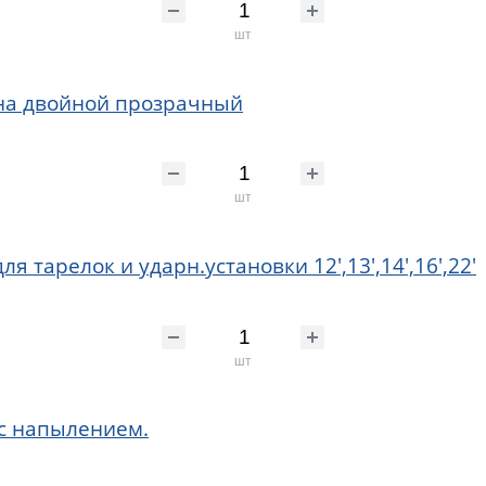
шт
ана двойной прозрачный
шт
 тарелок и ударн.установки 12',13',14',16',22'
шт
 с напылением.