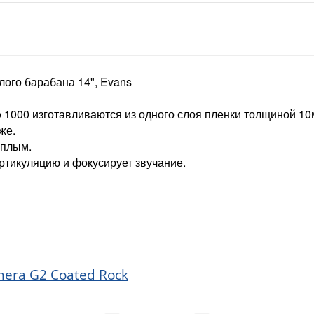
лого барабана 14", Evans
to 1000 изготавливаются из одного слоя пленки толщиной 1
же.
еплым.
ртикуляцию и фокусирует звучание.
enera G2 Coated Rock