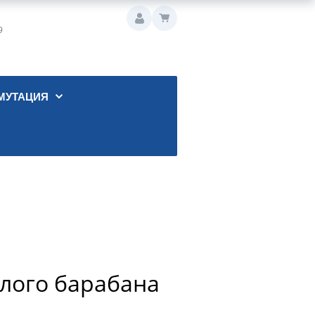
9
МУТАЦИЯ
алого барабана