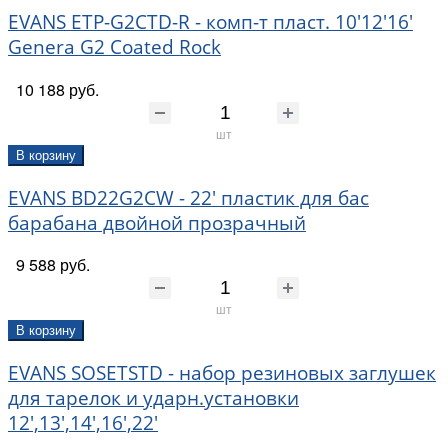
EVANS ETP-G2CTD-R - комп-т пласт. 10'12'16'
Genera G2 Coated Rock
10 188 руб.
шт
В корзину
EVANS BD22G2CW - 22' пластик для бас
барабана двойной прозрачный
9 588 руб.
шт
В корзину
EVANS SOSETSTD - набор резиновых заглушек
для тарелок и ударн.установки
12',13',14',16',22'