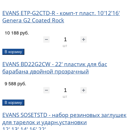
EVANS ETP-G2CTD-R - комп-т пласт. 10'12'16'
Genera G2 Coated Rock
10 188 руб.
шт
В корзину
EVANS BD22G2CW - 22' пластик для бас
барабана двойной прозрачный
9 588 руб.
шт
В корзину
EVANS SOSETSTD - набор резиновых заглушек
для тарелок и ударн.установки
12',13',14',16',22'